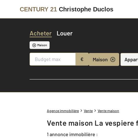
CENTURY 21
Christophe Duclos
Acheter
Louer
Maison
€
Maison
Appar
Agence immobilière
Vente
Vente maison
Vente maison La vespiere f
1 annonce immobilière :