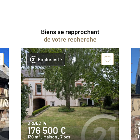
Biens se rapprochant
de votre recherche
Exclusivité
ORBEC 14
O
176 500 €
2
130 m
, Maison
, 7 pcs
1