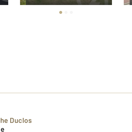
phe Duclos
de