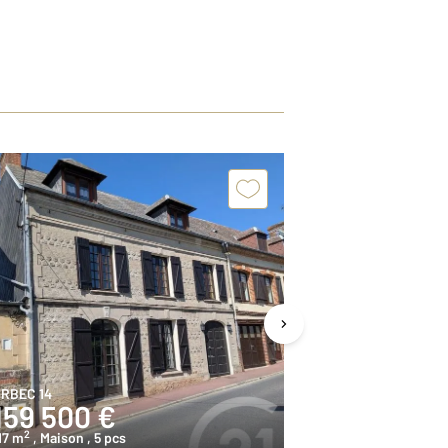
RBEC 14
ORBEC 14
159 500 €
149 900
2
2
17 m
, Maison
, 5 pcs
104,5 m
, Maiso