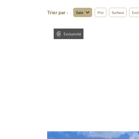
Trier par :
Date
Prix
Surface
Excl
Exclusivité