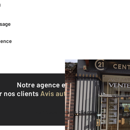
0
ssage
agence
Notre agence est notée
9,0/10
r nos clients
Avis authentifiés par Qualite
Voir tous les avis clients