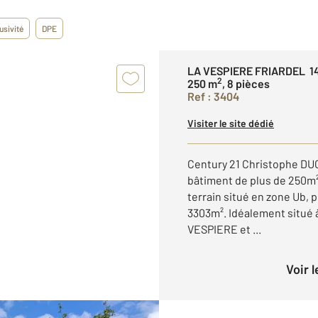
usivité
DPE
LA VESPIERE FRIARDEL 1
2
250 m
, 8 pièces
Ref : 3404
Visiter le site dédié
Century 21 Christophe DU
bâtiment de plus de 250m² 
terrain situé en zone Ub, 
3303m². Idéalement situé
VESPIERE et ...
Voir 