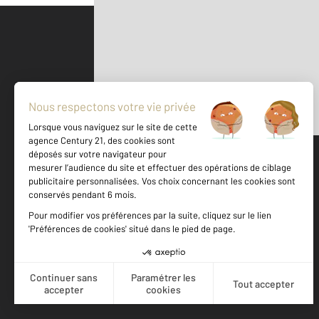
Parlons de vous, parlons biens
500 m
©
Mappy
Votre agence est notée
Achat
Vente
9,0
/
10