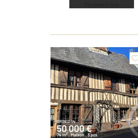
Découvrir nos
offres
ORBEC 14
50 000 €
2
74 m
, Maison
, 3 pcs