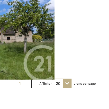
1
Afficher
biens par page