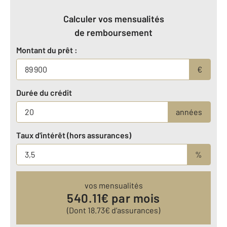
Calculer vos mensualités
de remboursement
Montant du prêt :
€
Durée du crédit
années
Taux d'intérêt (hors assurances)
%
vos mensualités
540.11
€ par mois
(Dont
18.73
€ d’assurances)