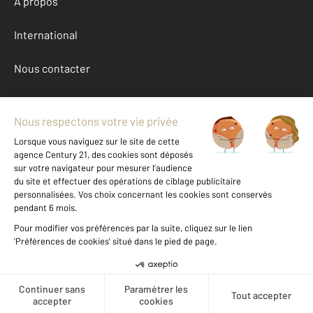
À propos
International
Nous contacter
Mentions légales & CGU et Barèmes d'honoraires
Données personnelles
Gestionnaire des cookies
Achat maison autour de LA VESPIERE FRIARDEL (14290)
Autres maisons a vendre à LA VESPIERE FRIARDEL (14290)
Location Calvados (14)
Message
Téléphoner