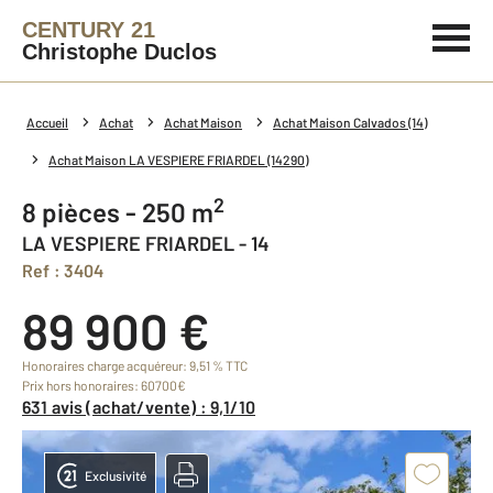
CENTURY 21
Christophe Duclos
Accueil
Achat
Achat Maison
Achat Maison Calvados (14)
Achat Maison LA VESPIERE FRIARDEL (14290)
2
8 pièces - 250 m
LA VESPIERE FRIARDEL - 14
Ref : 3404
89 900 €
Honoraires charge acquéreur: 9,51 % TTC
Prix hors honoraires: 60700€
631 avis (achat/vente) : 9,1/10
Exclusivité