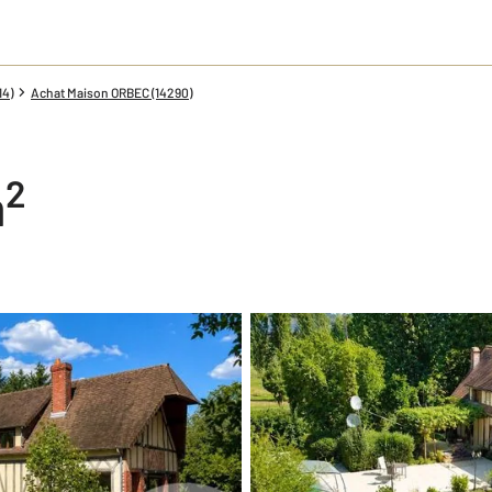
14)
Achat Maison ORBEC (14290)
2
m