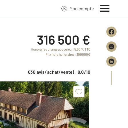
Mon compte
316 500 €
Honoraires charge acquéreur: 5,50 % TTC
Prix hors honoraires: 300000€
630 avis (achat/vente) : 9,0/10