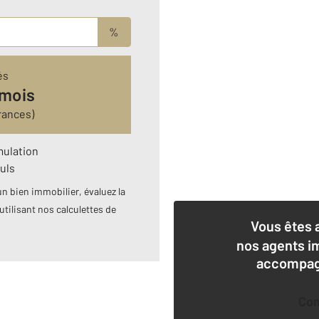
%
és
 mois
rances)
mulation
uls
n bien immobilier, évaluez la
utilisant nos calculettes de
Vous êtes 
nos agents i
accompagn
Co