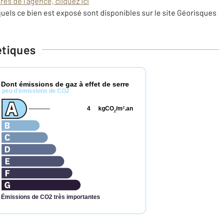
es de l'agence, cliquez ici
uels ce bien est exposé sont disponibles sur le site Géorisques 
étiques
Dont émissions de gaz à effet de serre
*
peu d'émissions de CO2
4
kgCO
/m
.an
2
2
Émissions de CO2 très importantes