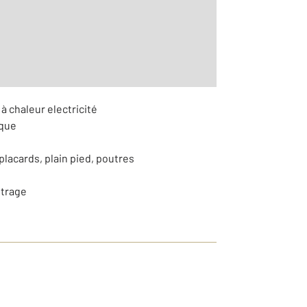
à chaleur electricité
ique
lacards, plain pied, poutres
itrage