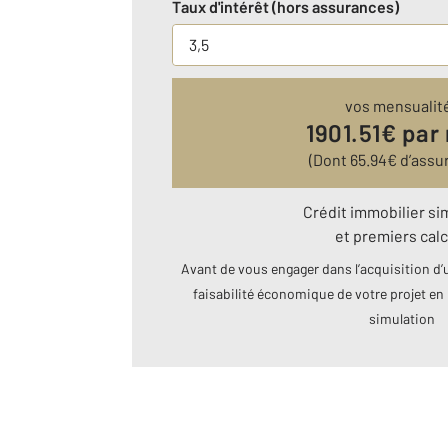
Taux d'intérêt (hors assurances)
vos mensualit
1901.51
€ par
(Dont
65.94
€ d’assu
Crédit immobilier si
et premiers calc
Avant de vous engager dans l’acquisition d’u
faisabilité économique de votre projet en 
simulation