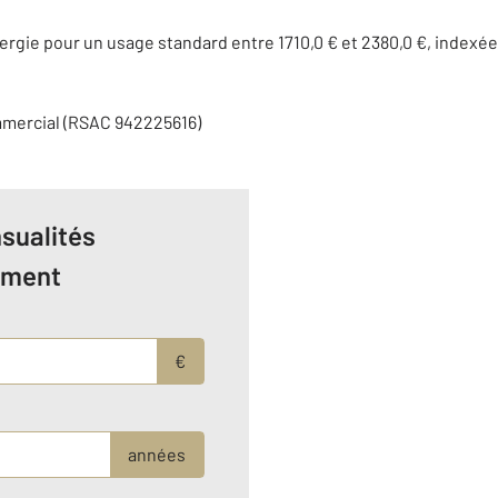
rgie pour un usage standard entre 1710,0 € et 2380,0 €, indexé
mmercial (RSAC 942225616)
sualités
ement
€
années