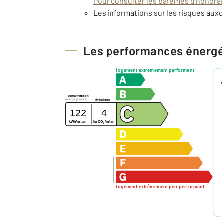
Pour consulter les barèmes d'honorair
Les informations sur les risques auxq
Les performances énerg
logement extrêmement performant
consommation
(énergie primaire)
émissions
122
4
2
2
kg CO
/m
.an
kWh/m
.an
2
logement extrêmement peu performant