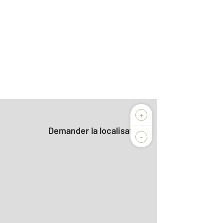
+
Demander la localisation
-
2
r le détail]