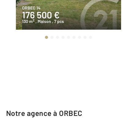
ORBEC 14
OR
176 500 €
1
2
130 m
, Maison
, 7 pcs
11
Notre agence à ORBEC