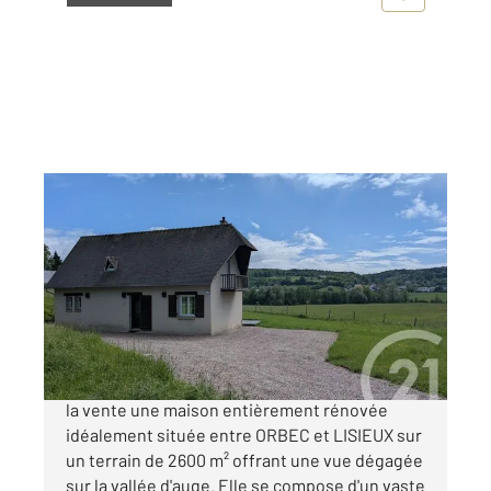
VALORBIQUET 14
2
99,60 m
, 5 pièces
Ref : 3275
Maison à vendre
239 500 €
Century 21 Christophe DUCLOS vous propose à
la vente une maison entièrement rénovée
idéalement située entre ORBEC et LISIEUX sur
un terrain de 2600 m² offrant une vue dégagée
sur la vallée d'auge. Elle se compose d'un vaste