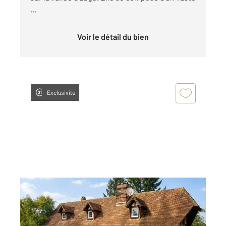
...
Voir le détail du bien
Exclusivité
VALORBIQUET 14
2
105 m
, 5 pièces
Ref : 3451