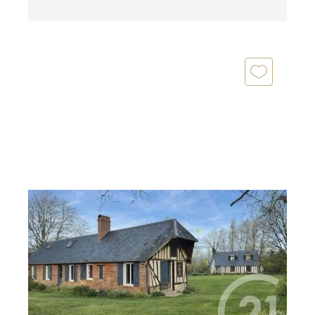
VALORBIQUET 14
2
124 m
, 7 pièces
Ref : 3315
Maison à vendre
313 000 €