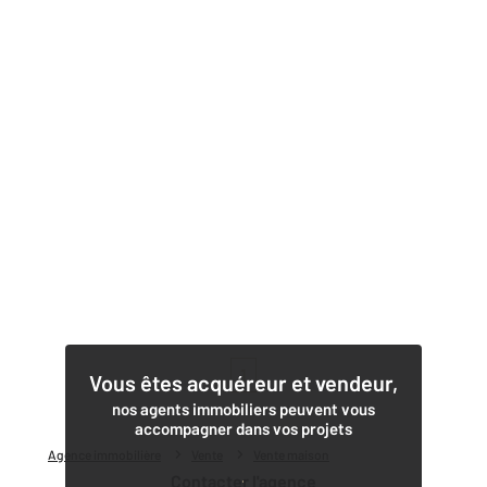
1
Vous êtes acquéreur et vendeur,
nos agents immobiliers peuvent vous
accompagner dans vos projets
Agence immobilière
Vente
Vente maison
Contacter l'agence