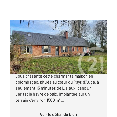
VALORBIQUET 14
2
71 m
, 4 pièces
Ref : 3396
Maison à vendre
181 900 €
L'agence CENTURY 21 Christophe DUCLOS
vous présente cette charmante maison en
colombages, située au cœur du Pays d'Auge, à
seulement 15 minutes de Lisieux, dans un
véritable havre de paix. Implantée sur un
terrain d'environ 1500 m² ...
Voir le détail du bien