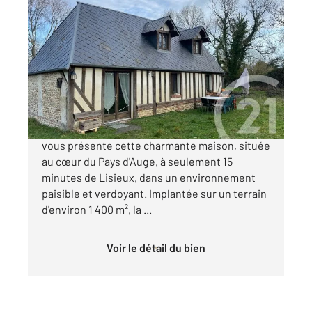
VALORBIQUET 14
2
53 m
, 3 pièces
Ref : 3395
Maison à vendre
181 900 €
L'agence CENTURY 21 Christophe DUCLOS
vous présente cette charmante maison, située
au cœur du Pays d'Auge, à seulement 15
minutes de Lisieux, dans un environnement
paisible et verdoyant. Implantée sur un terrain
d'environ 1 400 m², la ...
Voir le détail du bien