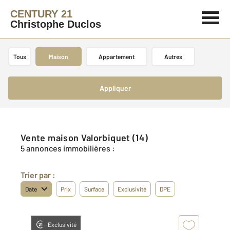
CENTURY 21
Christophe Duclos
Tous
Maison
Appartement
Autres
Appliquer
Vente maison Valorbiquet (14)
5 annonces immobilières :
Trier par :
Date
Prix
Surface
Exclusivité
DPE
Exclusivité