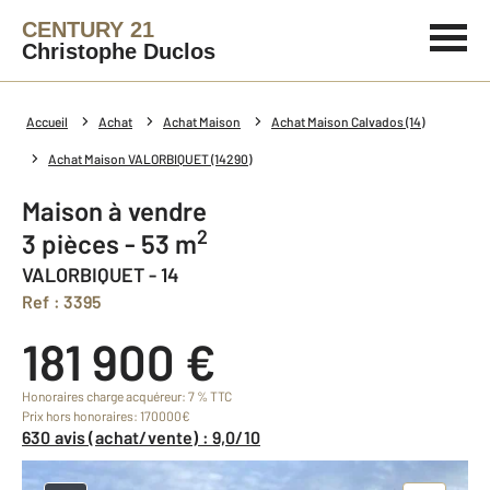
CENTURY 21
Christophe Duclos
Accueil
Achat
Achat Maison
Achat Maison Calvados (14)
Achat Maison VALORBIQUET (14290)
Maison à vendre
2
3 pièces - 53 m
VALORBIQUET - 14
Ref : 3395
181 900 €
Honoraires charge acquéreur: 7 % TTC
Prix hors honoraires: 170000€
630 avis (achat/vente) : 9,0/10