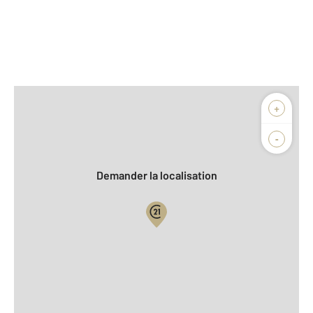
Afficher sur la carte :
+
Agence
Biens vendus
-
Demander la localisation
Vue globale
2
Surface totale : 65 m
2
Surface habitable : 53 m
2
Surface terrain : 1 400 m
Nombre de pièces : 3
[Voir le détail]