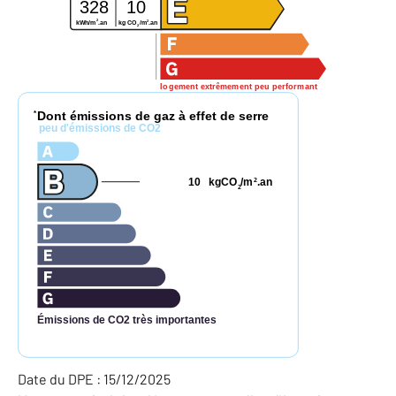
328
10
2
2
kg CO
/m
.an
kWh/m
.an
2
logement extrêmement peu performant
Dont émissions de gaz à effet de serre
*
peu d'émissions de CO2
10
kgCO
/m
.an
2
2
Émissions de CO2 très importantes
Date du DPE : 15/12/2025