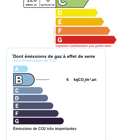
2
2
kg CO
/m
.an
kWh/m
.an
2
logement extrêmement peu performant
Dont émissions de gaz à effet de serre
*
peu d'émissions de CO2
6
kgCO
/m
.an
2
2
Émissions de CO2 très importantes