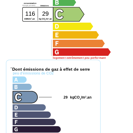
consommation
(énergie primaire)
émissions
116
29
2
2
kg CO
/m
.an
kWh/m
.an
2
logement extrêmement peu performant
Dont émissions de gaz à effet de serre
*
peu d'émissions de CO2
29
kgCO
/m
.an
2
2