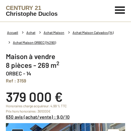
CENTURY 21
Christophe Duclos
Accueil
Achat
Achat Maison
Achat Maison Calvados (14)
Achat Maison ORBEC (14290)
Maison à vendre
2
8 pièces - 269 m
ORBEC - 14
Ref : 3159
379 000 €
Honoraires charge acquéreur: 4,99 % TTC
Prix hors honoraires: 361000€
630 avis (achat/vente) : 9,0/10