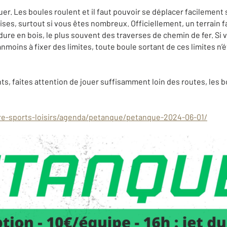
er. Les boules roulent et il faut pouvoir se déplacer facilement s
aises, surtout si vous êtes nombreux. Officiellement, un terrain f
ure en bois, le plus souvent des traverses de chemin de fer. Si v
anmoins à fixer des limites, toute boule sortant de ces limites n’
ts, faites attention de jouer suffisamment loin des routes, les 
ure-sports-loisirs/agenda/petanque/petanque-2024-06-01/